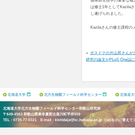
個体群生態学の重要な概
は修士1年としてKazi
し遂げられました。
Kazilaさんの修士課
投
稿
ポスドクの片山昇さんが
ナ
研究の論文がPLoS One
ビ
ゲ
ー
シ
ョ
北海道大学
北方生物圏フィールド科学センター
北海道大
ン
北海道大学北方生物圏フィールド科学センター和歌山研究林
〒649-4563 和歌山県東牟婁郡古座川町平井559
TEL：0735-77-0321 E-mail：kishida[at]fsc.hokudai.ac.jp（[at]を@に