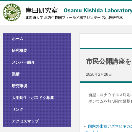
ホーム
研究概要
市民公開講座
メンバー紹介
業績
2020年2月28日
研究環境
新型コロナウイルス対応の
大学院生・ポスドク募集
ポジウムを無期限で延期
リンク
投
アクセスマップ
稿
国内外来種アズマヒキガ
ナ