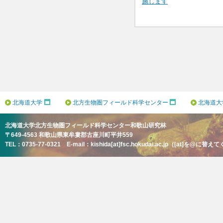
施します
ビ
ゲ
ー
シ
ョ
ン
北海道大学
北方生物圏フィールド科学センター
北海道大
北海道大学北方生物圏フィールド科学センター和歌山研究林
〒649-4563 和歌山県東牟婁郡古座川町平井559
TEL：0735-77-0321 E-mail：kishida[at]fsc.hokudai.ac.jp（[at]を@に